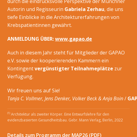
durch die eindrucksvolle Perspektive der Münchner
Autorin und Regisseurin
Gabriela Zerhau
, die uns
tiefe Einblicke in die Architekturerfahrungen von
Krebspatientinnen gewährt.
ANMELDUNG ÜBER:
www.gapao.de
Auch in diesem Jahr steht für Mitglieder der GAPAO
e.V. sowie der kooperierenden Kammern ein
Kontingent
vergünstigter Teilnahmeplätze
zur
Verfügung.
Wir freuen uns auf Sie!
Tanja C. Vollmer, Jens Denker, Volker Beck & Anja Boin
/
GAP
(1)
Architektur als zweiter Körper. Eine Entwurfslehre für den
evidenzbasierten Gesundheitsbau. Gebr. Mann Verlag, Berlin, 2022
Details zum Programm der MAP26 (PDF)